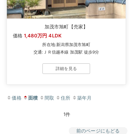
加茂市旭町【売家】
価格
1,480万円
4LDK
所在地:新潟県加茂市旭町
交通:ＪＲ信越本線 加茂駅 徒歩9分
詳細を見る
価格
面積
間取
住所
築年月
1件
前のページにもどる