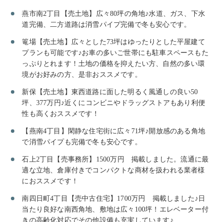
燕市南2丁目【売土地】広々80坪の角地♪水道、ガス、下水
道完備、二方道路は消雪パイプ完備で冬も安心です。
篭場【売土地】広々とした73坪はゆったりとした平屋建て
プランも可能です♪お車の多いご世帯にも駐車スペースもた
っぷりとれます！土地の価格を抑えたい方、自然の多い環
境がお好みの方、是非おススメです。
新保【売土地】東西道路に面した明るく風通しの良い50
坪、377万円♪近くにコンビニやドラッグストアもあり利便
性も高くおススメです！
【燕南4丁目】閑静な住宅街に広々71坪♪開放感のある角地
で消雪パイプも完備で冬も安心です。
石上2丁目【売事務所】1500万円 掲載しました。流通に最
適な立地、倉庫付きでコンパクトな商材を扱われる業者様
におススメです！
南四日町4丁目【売中古住宅】1700万円 掲載しました♪日
当たり良好な南西角地、敷地は広々100坪！エレベーター付
きの高齢化対応でその他設備も充実しています♪